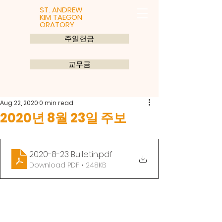
ST. ANDREW
KIM TAEGON
ORATORY
주일헌금
교무금
Aug 22, 2020
0 min read
2020년 8월 23일 주보
2020-8-23 Bulletin
.pdf
Download PDF • 248KB