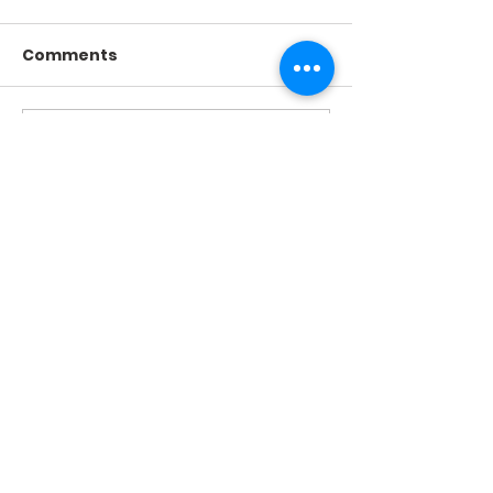
Comments
2026년 7월19
2026년 7월26일 미사
Write a comment...
ST. ANDREW
KIM TAEGON
ORATORY
St. Andrew Kim Taegon Oratory | 511
Main St. Honolulu, HI 96818 |