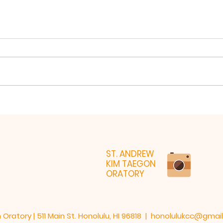
202
2026년 7월26일 미사
ST. ANDREW
KIM TAEGON
ORATORY
ratory | 511 Main St. Honolulu, HI 96818 |
honolulukcc@gmai