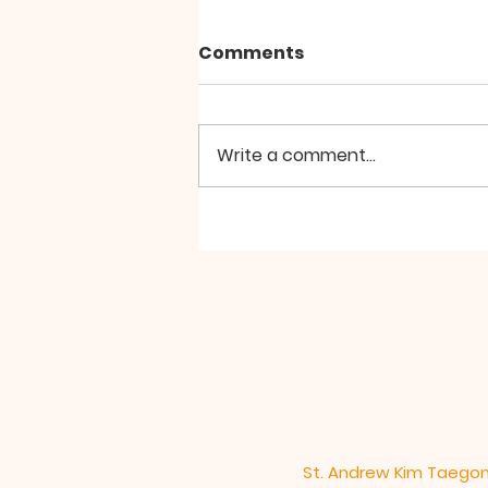
Comments
Write a comment...
2026년 8월2일 미사
St. Andrew Kim Taegon O