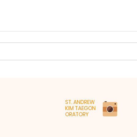
202
2026년 7월26일 미사
ST. ANDREW
KIM TAEGON
ORATORY