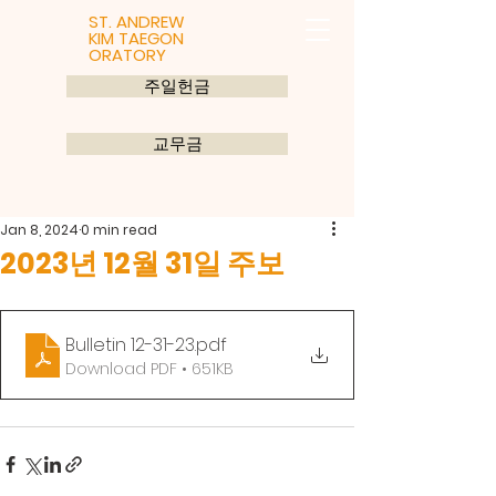
ST. ANDREW
KIM TAEGON
ORATORY
주일헌금
교무금
Jan 8, 2024
0 min read
2023년 12월 31일 주보
Bulletin 12-31-23
.pdf
Download PDF • 651KB