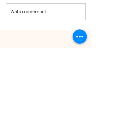
2026년 7월19
2026년 7월26일 미사
Write a comment...
ST. ANDREW
KIM TAEGON
ORATORY
St. Andrew Kim Taegon Oratory | 511
Main St. Honolulu, HI 96818 |
honolulukcc@gmail.com
| Tel:
808.422.1010
Opening Hours: Tue - Fri: 9am-5pm,​​