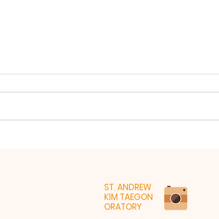
202
2026년 7월26일 미사
ST. ANDREW
KIM TAEGON
ORATORY