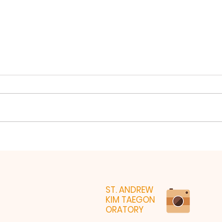
202
2026년 7월26일 미사
ST. ANDREW
KIM TAEGON
ORATORY