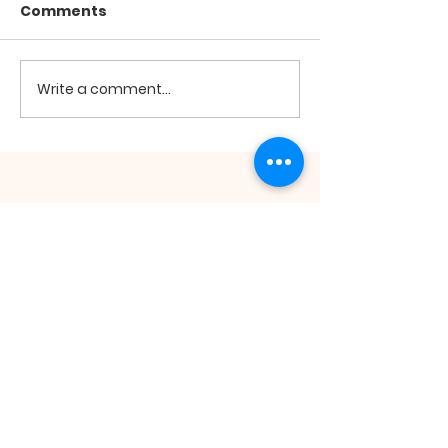
Comments
2026년 7월19
2026년 7월26일 미사
Write a comment...
ST. ANDREW
KIM TAEGON
ORATORY
St. Andrew Kim Taegon Oratory | 511
Main St. Honolulu, HI 96818 |
honolulukcc@gmail.com
| Tel:
808.422.1010