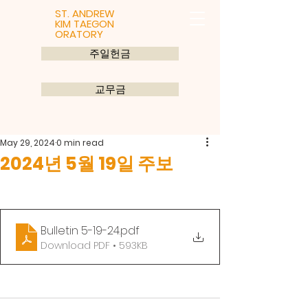
ST. ANDREW
KIM TAEGON
ORATORY
주일헌금
교무금
May 29, 2024
0 min read
2024년 5월 19일 주보
Bulletin 5-19-24
.pdf
Download PDF • 593KB