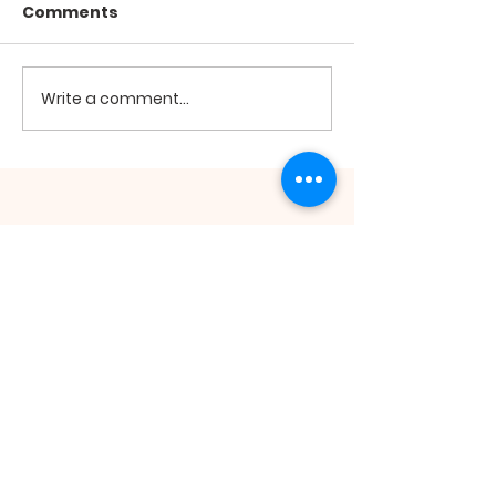
Comments
2026년 7월19
2026년 7월26일 미사
Write a comment...
ST. ANDREW
KIM TAEGON
ORATORY
St. Andrew Kim Taegon Oratory | 511
Main St. Honolulu, HI 96818 |
honolulukcc@gmail.com
| Tel:
808.422.1010