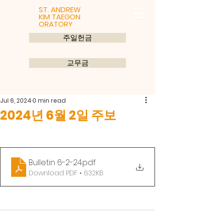
ST. ANDREW
KIM TAEGON
ORATORY
주일헌금
교무금
Jul 6, 2024
0 min read
2024년 6월 2일 주보
Bulletin 6-2-24
.pdf
Download PDF • 632KB