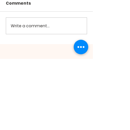
Comments
2026년 7월19
2026년 7월26일 미사
Write a comment...
ST. ANDREW
KIM TAEGON
ORATORY
St. Andrew Kim Taegon Oratory | 511
Main St. Honolulu, HI 96818 |
honolulukcc@gmail.com
| Tel:
808.422.1010