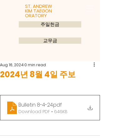
ST. ANDREW
KIM TAEGON
ORATORY
주일헌금
교무금
Aug 16, 2024
0 min read
2024년 8월 4일 주보
Bulletin 8-4-24
.pdf
Download PDF • 646KB