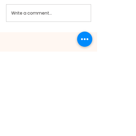
2026년 7월19
2026년 7월26일 미사
Write a comment...
ST. ANDREW
KIM TAEGON
ORATORY
St. Andrew Kim Taegon Oratory | 511
Main St. Honolulu, HI 96818 |
honolulukcc@gmail.com
| Tel:
808.422.1010
Opening Hours: Tue - Fri: 9am-5pm,​​