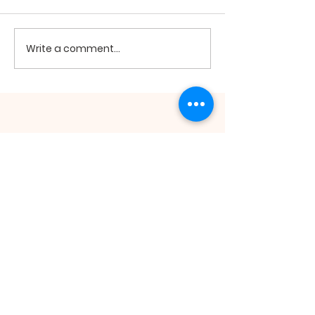
2026년 7월19
2026년 7월26일 미사
Write a comment...
ST. ANDREW
KIM TAEGON
ORATORY
St. Andrew Kim Taegon Oratory | 511
Main St. Honolulu, HI 96818 |
honolulukcc@gmail.com
| Tel:
808.422.1010