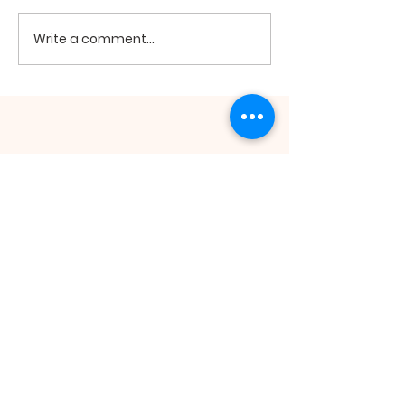
2026년 8월2일 미사
2026년 7월26
Write a comment...
ST. ANDREW
KIM TAEGON
ORATORY
St. Andrew Kim Taegon Oratory | 511
Main St. Honolulu, HI 96818 |
honolulukcc@gmail.com
| Tel:
808.422.1010
Opening Hours: Tue - Fri: 9am-5pm,​​